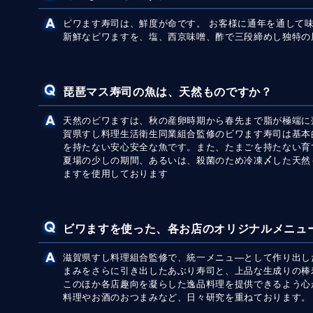
ビワます寿司は、鮮度が命です。 お客様に通年を通して
新鮮なビワますを、塩、西京味噌、酢で三段締めし独特の
琵琶マス寿司の魚は、天然ものですか？
天然のビワますは、秋の産卵時期から春先まで脂が極端に
賀県すし料理生活衛生同業組合監修のビワます寿司は基本
を持たない安心安全な魚です。また、たまごを持たない育
夏場の少しの期間、あるいは、殺菌のため冷凍〆した天然
ますを使用しております
ビワますを使った、各お店のオリジナルメニュ
滋賀県すし料理組合監修で、統一メニュ―として作り出し
まみをさらに引き出したあぶり寿司と、上品な生成りの棒
このほか各店趣向を凝らした逸品料理を提供できるよう心
料理やお酒のおつまみなど、日々研究を重ねております。